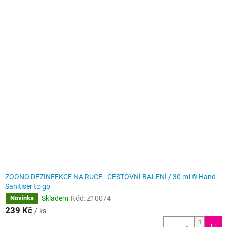
p
V
r
ý
o
p
d
i
u
s
k
p
t
r
ů
o
d
u
k
t
ů
ZOONO DEZINFEKCE NA RUCE - CESTOVNÍ BALENÍ / 30 ml ® Hand
Sanitiser to go
Skladem
Kód:
Z10074
Novinka
239 Kč
/ ks