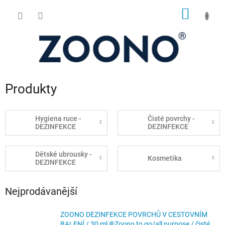
Přejít
NÁKUP
na
obsah
KOŠÍK
Produkty
Hygiena ruce -
Čisté povrchy -
DEZINFEKCE
DEZINFEKCE
Dětské ubrousky -
Kosmetika
DEZINFEKCE
Nejprodávanější
ZOONO DEZINFEKCE POVRCHŮ V CESTOVNÍM
BALENÍ / 30 ml ®Zoono to go/all purpose / čisté