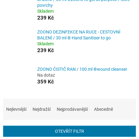
povrchy
Skladem
239 Kč
ZOONO DEZINFEKCE NA RUCE - CESTOVNÍ
BALENÍ / 30 ml ® Hand Sanitiser to go
Skladem
239 Kč
ZOONO ČISTIČ RAN / 100 ml ®wound cleanser
Na dotaz
359 Kč
Ř
a
Nejlevnější
Nejdražší
Nejprodávanější
Abecedně
z
e
n
OTEVŘÍT FILTR
í