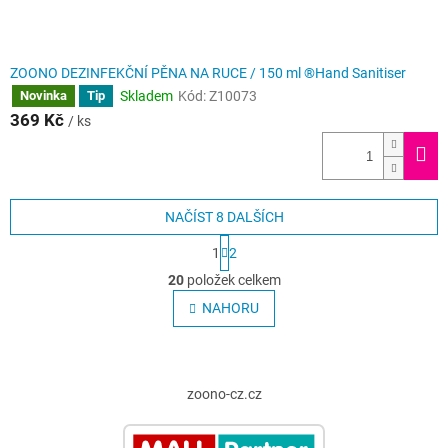
ZOONO DEZINFEKČNÍ PĚNA NA RUCE / 150 ml ®Hand Sanitiser
Skladem
Kód:
Z10073
Novinka
Tip
369 Kč
/ ks
NAČÍST 8 DALŠÍCH
S
1
2
t
O
r
20
položek celkem
v
á
l
NAHORU
n
á
k
o
d
v
Z
a
á
c
á
zoono-cz.cz
n
í
p
í
p
a
r