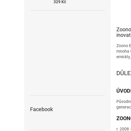
329 Kč
Zoono 
inovat
Zoono Eu
mnoha vy
emiráty
DŮLE
ÚVOD
Původní 
generace
Facebook
ZOONO
r. 2008 -