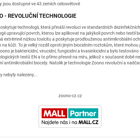
 jsou dostupné ve 43 zemích celosvětově
O - REVOLUČNÍ TECHNOLOGIE
skytuje technologii, která přináší revoluci ve standardních dezinfekčníc
gii upravující povrch, kterou lze aplikovat na jakýkoli povrch nebo textil b
má extrémně nízkou toxicitu a poskytuje prodlouženou antimikrobiální o
 na kůži. To je velký rozdíl oproti jiným biocidním roztokům, které m
oono je baktericidní, virucidní, fungicidní a kvasinkicidní a bylo testová
ogických testů EN a to přímo přesně na míru, jelikož v současné době neexi
lní antimikrobiální biocidy. Natolik je technologie Zoono revoluční a nadča
 nebyly nalezeny...
zoono-cz.cz