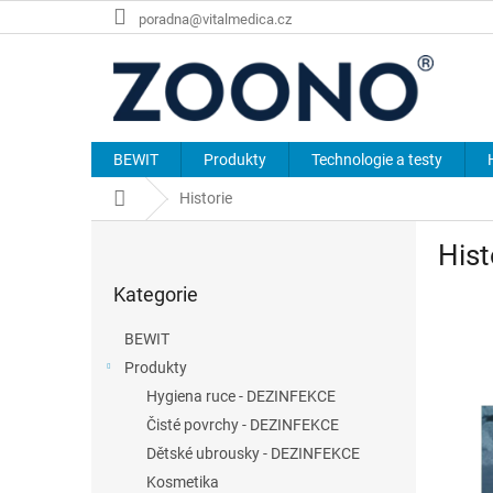
Přejít
poradna@vitalmedica.cz
na
obsah
BEWIT
Produkty
Technologie a testy
Domů
Historie
P
Hist
o
Přeskočit
s
Kategorie
kategorie
t
r
BEWIT
a
Produkty
n
Hygiena ruce - DEZINFEKCE
n
í
Čisté povrchy - DEZINFEKCE
p
Dětské ubrousky - DEZINFEKCE
a
Kosmetika