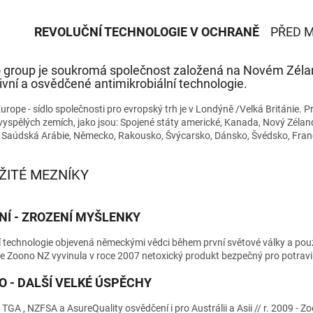
REVOLUČNÍ TECHNOLOGIE V OCHRANĚ
PŘED M
group je soukromá společnost založená na Novém Zélandu
ivní a osvědčené antimikrobiální technologie.
rope - sídlo společnosti pro evropský trh je v Londýně /Velká Británie. P
spělých zemích, jako jsou: Spojené státy americké, Kanada, Nový Zél
, Saúdská Arábie, Německo, Rakousko, Švýcarsko, Dánsko, Švédsko, Fran
ŽITÉ MEZNÍKY
NÍ - ZROZENÍ MYŠLENKY
technologie objevená německými vědci během první světové války a pouz
 Zoono NZ vyvinula v roce 2007 netoxický produkt bezpečný pro potraviny; 
 - DALŠÍ VELKÉ ÚSPĚCHY
 TGA , NZFSA a AsureQuality osvědčení i pro Austrálii a Asii // r. 2009 - Zoo