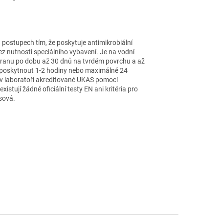
h postupech tím, že poskytuje antimikrobiální
ez nutnosti speciálního vybavení. Je na vodní
chranu po dobu až 30 dnů na tvrdém povrchu a až
ohou poskytnout 1-2 hodiny nebo maximálně 24
no v laboratoři akreditované UKAS pomocí
stují žádné oficiální testy EN ani kritéria pro
sová.