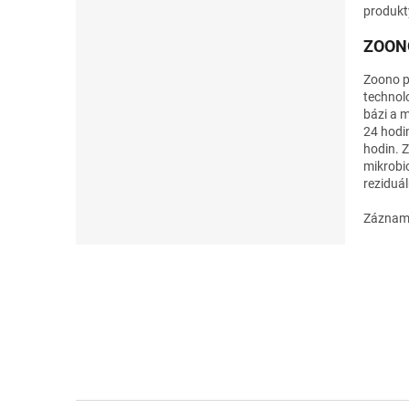
produkty
ZOON
Zoono po
technolo
bázi a 
24 hodin
hodin. Z
mikrobiol
reziduá
Záznamy
Z
á
p
a
t
í