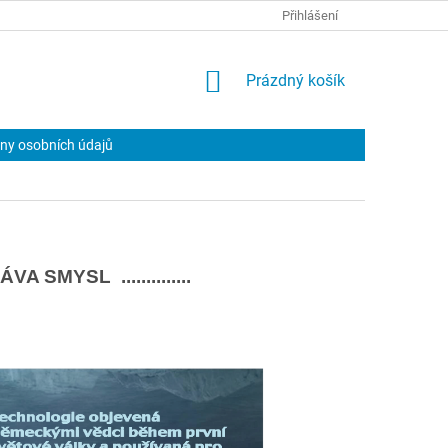
Přihlášení
NÁKUPNÍ
Prázdný košík
KOŠÍK
ny osobních údajů
MYSL ..............