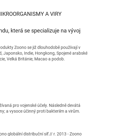
IKROORGANISMY A VIRY
, která se specializuje na vývoj
rodukty Zoono se již dlouhodobě používají v
and, Japonsko, Indie, Hongkong, Spojené arabské
cie, Velká Británie, Macao a podob.
̌ívaná pro vojenské účely. Následně devátá
a vysoce účinný proti bakteriím a virům.
no globální distribuční síť // r. 2013 - Zoono