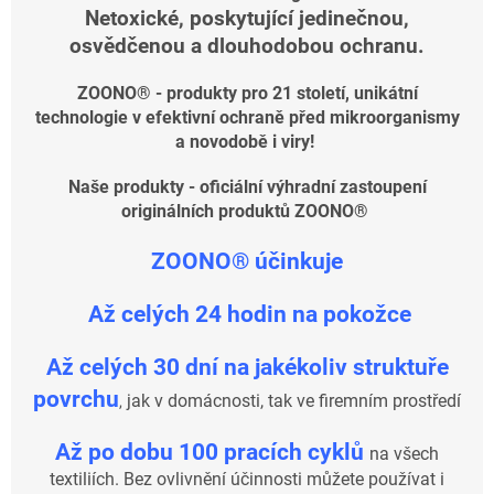
v
Netoxické, poskytující jedinečnou,
osvědčenou a dlouhodobou ochranu.
o
d
ZOONO® - produkty pro 21 století, unikátní
o
technologie v efektivní ochraně před mikroorganismy
b
a novodobě i viry!
ě
Naše produkty - oficiální výhradní zastoupení
i
originálních produktů ZOONO®
v
ZOONO® účinkuje
i
r
A
ž celých 24 hodin na pokožce
y
!
Až celých 30 dní na jakékoliv struktuře
povrchu
jak v domácnosti, tak ve firemním prostředí
,
Až po dobu 100 pracích cyklů
na všech
textiliích. Bez ovlivnění účinnosti můžete používat i