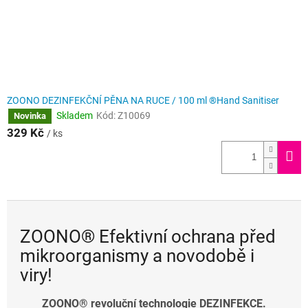
i
k
r
o
o
ZOONO DEZINFEKČNÍ PĚNA NA RUCE / 100 ml ®Hand Sanitiser
r
Skladem
Kód:
Z10069
Novinka
g
329 Kč
/ ks
a
n
i
s
m
ZOONO® Efektivní ochrana před
y
mikroorganismy a novodobě i
a
viry!
n
o
ZOONO® revoluční technologie DEZINFEKCE.