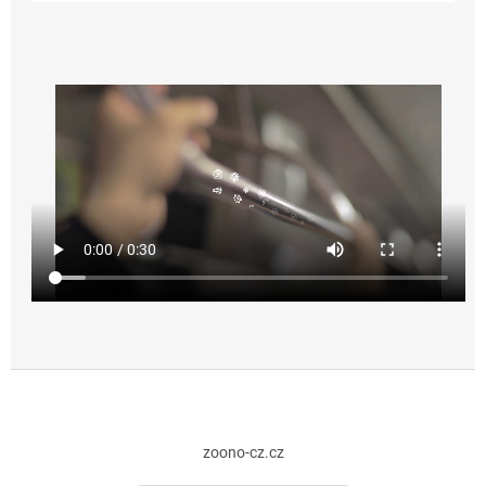
Z
á
zoono-cz.cz
p