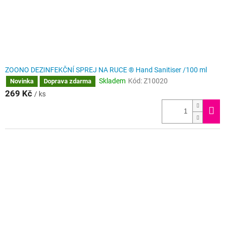
i
v
n
í
o
ZOONO DEZINFEKČNÍ SPREJ NA RUCE ® Hand Sanitiser /100 ml
c
Skladem
Kód:
Z10020
Novinka
Doprava zdarma
h
269 Kč
/ ks
r
a
n
a
p
ř
e
d
m