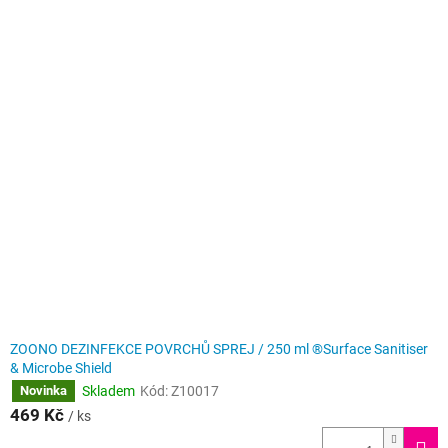
p
V
r
ý
o
p
d
i
u
s
k
p
t
r
ů
o
d
u
k
t
ů
ZOONO DEZINFEKCE POVRCHŮ SPREJ / 250 ml ®Surface Sanitiser
& Microbe Shield
Skladem
Kód:
Z10017
Novinka
469 Kč
/ ks