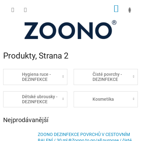
Přejít
NÁKUP
na
obsah
KOŠÍK
Produkty
, Strana 2
Hygiena ruce -
Čisté povrchy -
DEZINFEKCE
DEZINFEKCE
Dětské ubrousky -
Kosmetika
DEZINFEKCE
Nejprodávanější
ZOONO DEZINFEKCE POVRCHŮ V CESTOVNÍM
BALENÍ / 30 ml ®Zoono to go/all purpose / čisté