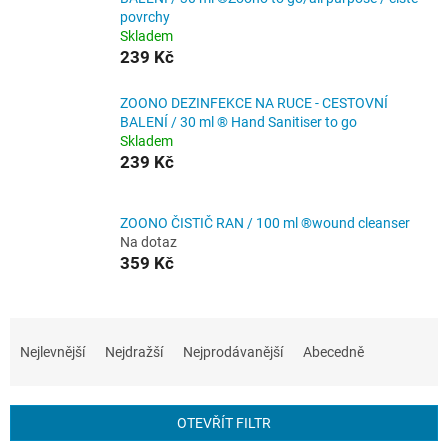
povrchy
Skladem
239 Kč
ZOONO DEZINFEKCE NA RUCE - CESTOVNÍ
BALENÍ / 30 ml ® Hand Sanitiser to go
Skladem
239 Kč
ZOONO ČISTIČ RAN / 100 ml ®wound cleanser
Na dotaz
359 Kč
Ř
a
Nejlevnější
Nejdražší
Nejprodávanější
Abecedně
z
e
n
OTEVŘÍT FILTR
í