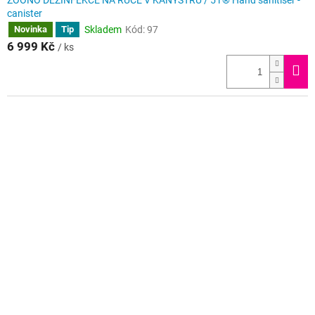
ZOONO DEZINFEKCE NA RUCE V KANYSTRU / 5 l ® Hand sanitiser -
canister
Skladem
Kód:
97
Novinka
Tip
6 999 Kč
/ ks