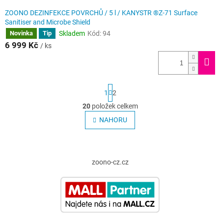
ZOONO DEZINFEKCE POVRCHŮ / 5 l / KANYSTR ®Z-71 Surface
Sanitiser and Microbe Shield
Skladem
Kód:
94
Novinka
Tip
6 999 Kč
/ ks
S
1
2
t
r
20
položek celkem
O
á
v
NAHORU
n
l
k
o
á
v
Z
d
á
a
á
zoono-cz.cz
n
c
p
í
í
a
p
t
r
í
v
k