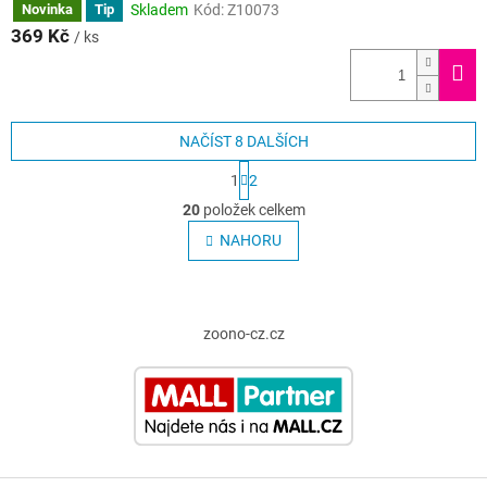
Skladem
Kód:
Z10073
Novinka
Tip
369 Kč
/ ks
NAČÍST 8 DALŠÍCH
S
1
2
t
O
r
20
položek celkem
v
á
l
NAHORU
n
á
k
o
d
v
Z
a
á
c
á
zoono-cz.cz
n
í
p
í
p
a
r
t
v
í
k
y
v