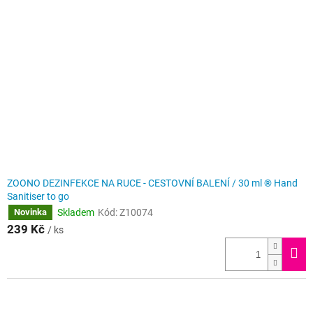
i
r
s
o
p
d
r
u
o
k
d
t
u
ů
k
t
ů
ZOONO DEZINFEKCE NA RUCE - CESTOVNÍ BALENÍ / 30 ml ® Hand
Sanitiser to go
Skladem
Kód:
Z10074
Novinka
239 Kč
/ ks